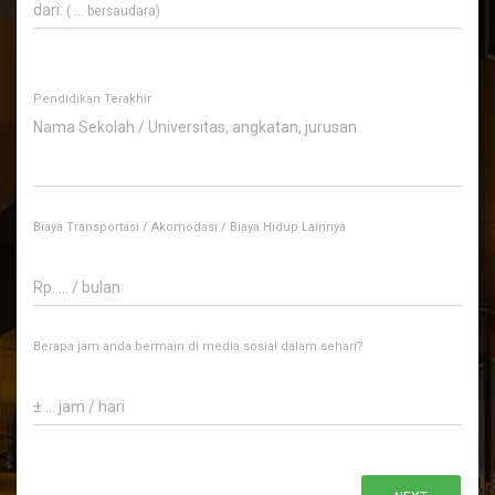
dari:
( ... bersaudara)
Pendidikan Terakhir
Biaya Transportasi / Akomodasi / Biaya Hidup Lainnya
Rp. ... / bulan
Berapa jam anda bermain di media sosial dalam sehari?
± ... jam / hari