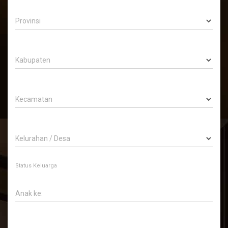
Provinsi
Kabupaten
Kecamatan
Kelurahan / Desa
Status Keluarga
Anak ke: